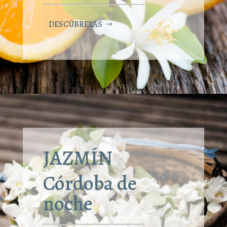
DESCÚBRELAS
JAZMÍN
Córdoba de
noche