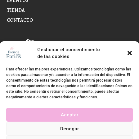
EVENTOS
TIENDA
CONTACTO
Gestionar el consentimiento
de las cookies
Para ofrecer las mejores experiencias, utilizamos tecnologías como las
cookies para almacenar y/o acceder a la información del dispositivo. El
Política de privacidad y Cookies
|
Aviso legal
|
Condiciones
consentimiento de estas tecnologías nos permitirá procesar datos
generales de venta
como el comportamiento de navegación o las identificaciones únicas en
este sitio. No consentir o retirar el consentimiento, puede afectar
negativamente a ciertas características y funciones.
ESENCIA DE LOS PATIOS · Todos los derechos reservados ·
2024 Desarrolla
smalldev.es
Aceptar
Denegar
Financiado por el Programa Kit Digital. Plan de Recuperación,